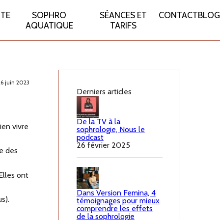
ITE
SOPHRO
SÉANCES ET
CONTACT
BLOG
AQUATIQUE
TARIFS
26 juin 2023
Derniers articles
De la TV à la
ien vivre
sophrologie, Nous le
podcast
26 février 2025
ie des
Elles ont
Dans Version Femina, 4
s).
témoignages pour mieux
comprendre les effets
de la sophrologie