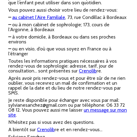
que l’enfant peut utiliser dans son quotidien.
Vous pouvez aussi choisir votre lieu de rendez-vous:
–
au cabinet l’Aire Familiale
, 73, rue Condillac à Bordeaux
–
ou à mon cabinet de sophrologie; 173, cours de
l’Argonne, à Bordeaux
–
à votre domicile, à Bordeaux ou dans ses proches
environs
–
ou en visio, d’où que vous soyez en France ou à
l’étranger
Toutes les informations pratiques nécessaires à vos
rendez-vous de sophrologie: adresse, tarif, jour de
consultation… sont présentes sur
Crenolib
re.
Après avoir pris rendez-vous et pour être sûr de ne rien
oublier, vous recevrez un mail de confirmation et un
rappel de la date et du lieu de notre rendez-vous par
SMS.
Je reste disponible pour échanger avec vous par mail:
sylvianesanchez@gmail.com ou par téléphone: 06 33 72
08 12. Vous pouvez aussi me laisser
un message sur mon
site
.
N’hésitez pas si vous avez des questions.
A bientôt sur
Crenolib
re et en rendez-vous…
Sylviane Sanchez