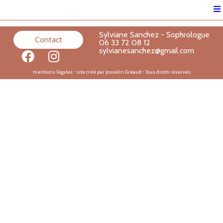
Sylviane Sanchez - Sophrologue
Contact
06 33 72 08 12
sylvianesanchez@gmail.com
mentions légales
- site créé par Josselin Gréaud - Tous droits réservés