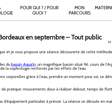
A
POUR QUI ? / POUR
MON
MATERN
LOGIE
QUOI ?
PARCOURS
Bordeaux en septembre – Tout public
28 
tique et je vous propose une séance découverte de cette méthode 
udes du
bassin Aqua’In
, un magnifique bassin situé 96, cours de l’A
 de la sophrologie renforcés par les effets de l’eau.
ons corporelles grâce à l’eau, prendre un moment pour soi, se dét
 de pratique: mouvements doux à réaliser debout, temps de flot
as d’équipement particulier à prévoir. La séance se déroule en mai