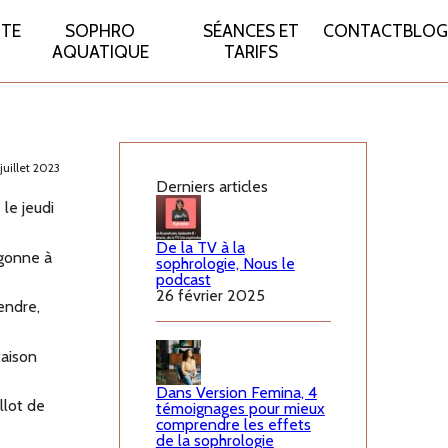
ITE
SOPHRO
SÉANCES ET
CONTACT
BLOG
AQUATIQUE
TARIFS
juillet 2023
Derniers articles
le jeudi
De la TV à la
rgonne à
sophrologie, Nous le
podcast
26 février 2025
endre,
taison
Dans Version Femina, 4
llot de
témoignages pour mieux
comprendre les effets
de la sophrologie